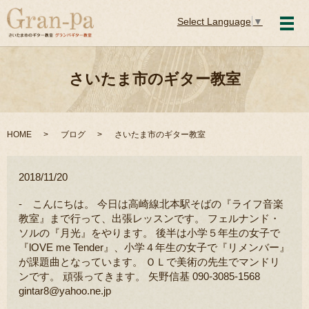
Select Language
▼
メ
さいたま市のギター教室
HOME
ブログ
さいたま市のギター教室
2018/11/20
- こんにちは。 今日は高崎線北本駅そばの『ライフ音楽
教室』まで行って、出張レッスンです。 フェルナンド・
ソルの『月光』をやります。 後半は小学５年生の女子で
『lOVE me Tender』、小学４年生の女子で『リメンバー』
が課題曲となっています。 ＯＬで美術の先生でマンドリ
ンです。 頑張ってきます。 矢野信基 090-3085-1568
gintar8@yahoo.ne.jp