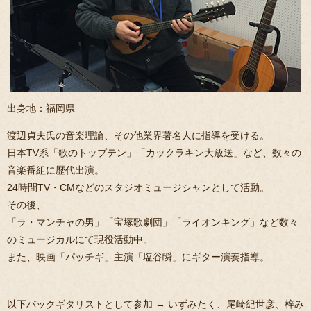
出身地：福岡県
渡辺貞夫氏の音楽理論、その他業界著名人に指導を受ける。
日本TV系「歌のトップテン」「カックラキン大放送」など、数々の
音楽番組に歴代出演。
24時間TV・CMなどのスタジオミュージシャンとして活動。
その後、
「ラ・マンチャの男」「宝塚歌劇団」「ライオンキング」など数々
のミュージカルにて現役活動中。
また、映画「パッチギ」主演「塩谷瞬」にギター演奏指導。
以下バックギタリストとして参加 → いずみたく、尾崎紀世彦、梓み