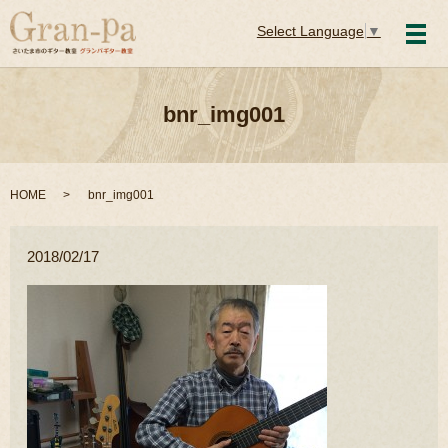
Select Language
▼
メ
bnr_img001
HOME
bnr_img001
2018/02/17