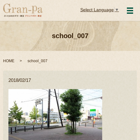
Select Language
▼
メ
school_007
HOME
school_007
2018/02/17