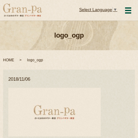
Select Language
▼
メ
logo_ogp
HOME
logo_ogp
2018/11/06